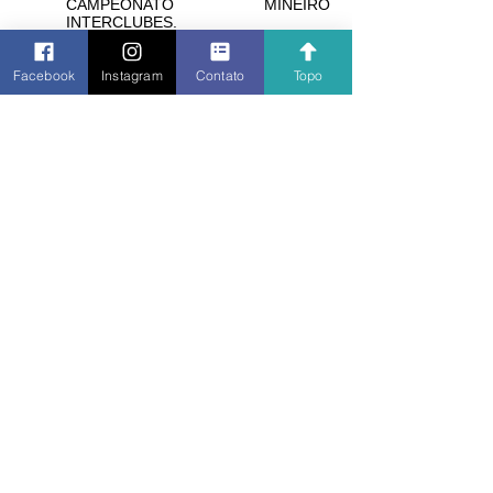
CAMPEONATO MINEIRO
INTERCLUBES.
2015 (ano IX)
Conquista o VICE-CAMPEONATO
Facebook
Instagram
Contato
Topo
MINEIRO INTERCLUBES e é 4º lugar
no CAMPEONATO BRASILEIRO
INTERCLUBES.
2016 (ano X)
A expectativa é grande para o ano do
X aniversário do Liberdade, pois
estamos buscando formar uma
grande equipe e já sabemos que
iremos contar, pela 1ª vez, com a
filiação pelo clube de botonistas de
outro estado, para agregarmos força
e trocarmos conhecimento e
experiência. Essa troca de
experiência gerou resultados,
conquistamos o VICE-CAMPEONATO
BRASILEIRO INTERCLUBES pela
segunda vez em nossa história.
2017 (ano XI)
Ano histórico! Pela primeira vez
chegamos ao topo de uma
competição nacional conquistando a