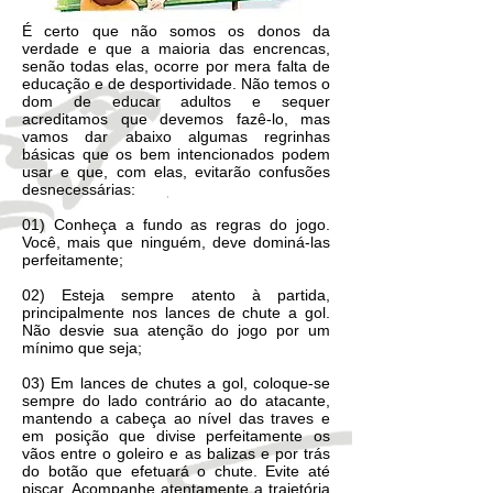
É certo que não somos os donos da
verdade e que a maioria das encrencas,
senão todas elas, ocorre por mera falta de
educação e de desportividade. Não temos o
dom de educar adultos e sequer
acreditamos que devemos fazê-lo, mas
vamos dar abaixo algumas regrinhas
básicas que os bem intencionados podem
usar e que, com elas, evitarão confusões
desnecessárias:
01) Conheça a fundo as regras do jogo.
Você, mais que ninguém, deve dominá-las
perfeitamente;
02) Esteja sempre atento à partida,
principalmente nos lances de chute a gol.
Não desvie sua atenção do jogo por um
mínimo que seja;
03) Em lances de chutes a gol, coloque-se
sempre do lado contrário ao do atacante,
mantendo a cabeça ao nível das traves e
em posição que divise perfeitamente os
vãos entre o goleiro e as balizas e por trás
do botão que efetuará o chute. Evite até
piscar. Acompanhe atentamente a trajetória