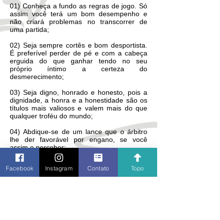
01) Conheça a fundo as regras de jogo. Só
assim você terá um bom desempenho e
não criará problemas no transcorrer de
uma partida;
02) Seja sempre cortês e bom desportista.
É preferível perder de pé e com a cabeça
erguida do que ganhar tendo no seu
próprio íntimo a certeza do
desmerecimento;
03) Seja digno, honrado e honesto, pois a
dignidade, a honra e a honestidade são os
títulos mais valiosos e valem mais do que
qualquer troféu do mundo;
04) Abdique-se de um lance que o árbitro
lhe der favorável por engano, se você
assim o perceber;
05) Vença também com dignidade, não
Facebook
Instagram
Contato
Topo
desmerecendo seu adversário ou
alardeando aos quatro ventos sua vitória,
pois amanhã você poderá ser o derrotado;
06) Nunca reclame de decisões do árbitro;
07) Não use meios ilícitos para chegar a