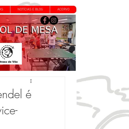
AS
NOTÍCIAS E BLOG
ACERVO
ndel é
ice-