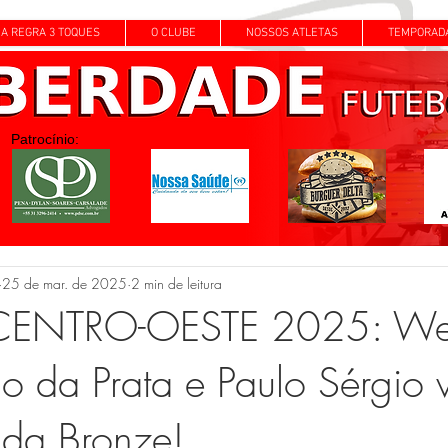
A REGRA 3 TOQUES
O CLUBE
NOSSOS ATLETAS
TEMPORAD
Patrocínio:
25 de mar. de 2025
2 min de leitura
CENTRO-OESTE 2025: We
 da Prata e Paulo Sérgio v
da Bronze!