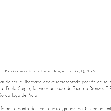
Participantes da X Copa Centro-Oeste, em Brasília (DF), 2025.
 de ser, o Liberdade esteve representado por três de seus
ta. Paulo Sérgio, foi vice-campeão da Taça de Bronze. E 
ão da Taça de Prata.
 foram organizados em quatro grupos de 8 componente