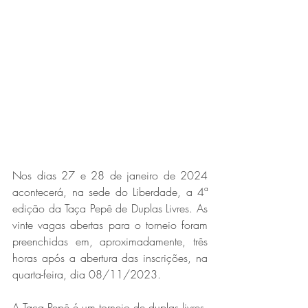
Nos dias 27 e 28 de janeiro de 2024 
acontecerá, na sede do Liberdade, a 4ª 
edição da Taça Pepê de Duplas Livres. As 
vinte vagas abertas para o torneio foram 
preenchidas em, aproximadamente, três 
horas após a abertura das inscrições, na 
quarta-feira, dia 08/11/2023.
A Taça Pepê é um torneio de duplas livres, 