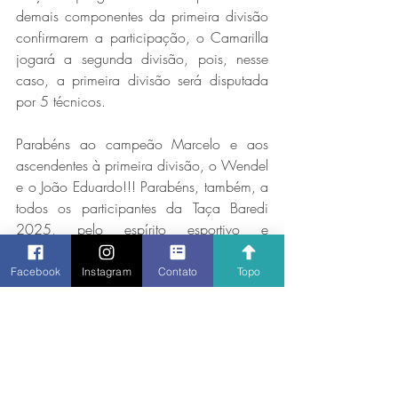
demais componentes da primeira divisão 
confirmarem a participação, o Camarilla 
jogará a segunda divisão, pois, nesse 
caso, a primeira divisão será disputada 
por 5 técnicos.
Parabéns ao campeão Marcelo e aos 
ascendentes à primeira divisão, o Wendel 
e o João Eduardo!!! Parabéns, também, a 
todos os participantes da Taça Baredi 
2025, pelo espírito esportivo e 
companheirismo durante o torneio!
Facebook
Instagram
Contato
Topo
Nota
: Os torneios de divisões, onde cada 
divisão é disputada, preferencialmente, no 
formato de pontos corridos (ou o mais próximo 
disso) e dos quais apenas os filiados ao 