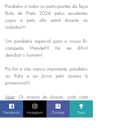
Parabéns a todos os participantes da Taça 
Bola de Prata 2024 pelos excelentes 
jogos e pelo alto astral durante as 
rodadas!!! 
Um parabéns especial para o nosso Bi-
campeão Wendel!!! Vai ser difícil 
derrubar o homem! 
Por fim e não menos importante, parabéns 
ao Rafa e ao Júnior pelo acesso à 
primeirona!!!
Nota
: Os torneios de divisões, onde cada 
divisão é disputada no formato de pontos 
corridos (ou o mais próximo disso) e dos quais 
Facebook
Instagram
Contato
Topo
apenas os filiados ao Liberdade participam, são 
intercalados com torneios "de grupos", nos quais 