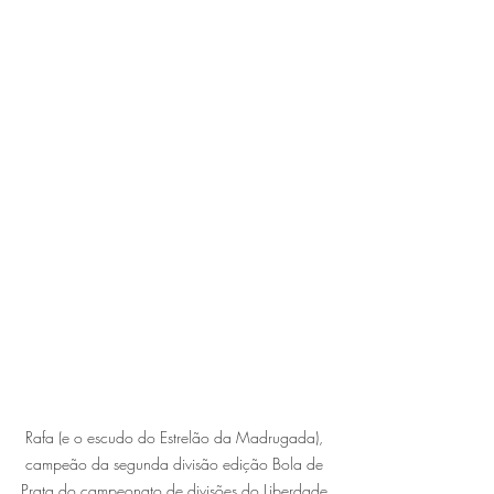
Rafa (e o escudo do Estrelão da Madrugada), 
campeão da segunda divisão edição Bola de 
Prata do campeonato de divisões do Liberdade.