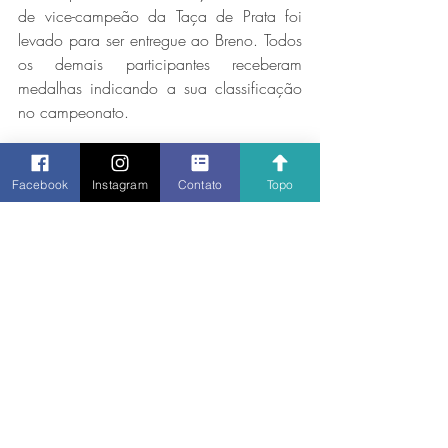
de vice-campeão da Taça de Prata foi 
levado para ser entregue ao Breno. Todos 
os demais participantes receberam 
medalhas indicando a sua classificação 
no campeonato.
Facebook
Instagram
Contato
Topo
Vander Felipe, Campeão da Ouro, Gustavo 
Heavy, Vice-Campeão da Ouro, e Bal Sabino, 
Campeão da Prata, receberam seus troféus de 
Wendel, presidente do Liberdade. Bal ainda 
recebeu o troféu do Breno Castilho, Vice-
Campeão da Prata.
Sem deixar de lado a disputa e a vontade 
de vencer, o clima de amizade, respeito e 