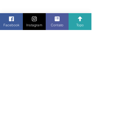
Facebook
Instagram
Contato
Topo
Luiz Cláudio, da ACAFUMA-DF, campeão da 
Bronze da Taça São Paulo de Futebol de Mesa 
3 Toques 2023.
A classificação final do torneio foi a 
seguintes: