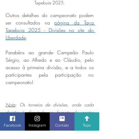
Tapebuia 2025.
Outros detalhes do campeonato podem 
ser consultados na 
página da Taça 
Tapebuia 2025 - Divisões no site do 
Liberdade
. 
Parabéns ao grande Campeão Paulo 
Sérgio, ao Alfredo e ao Cláudio, pelo 
acesso à primeira divisão, e a todos os 
participantes pela participação no 
campeonato!
Nota
: Os torneios de divisões, onde cada 
divisão é disputada no formato de pontos 
corridos (ou o mais próximo disso) e dos quais 
Facebook
Instagram
Contato
Topo
apenas os filiados ao Liberdade participam, são 
intercalados com torneios "de grupos", nos quais 