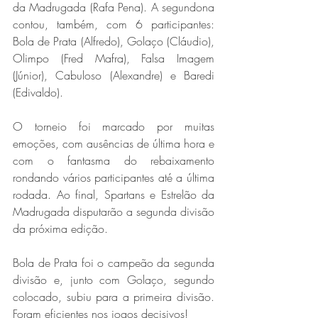
da Madrugada (Rafa Pena). A segundona 
contou, também, com 6 participantes: 
Bola de Prata (Alfredo), Golaço (Cláudio), 
Olimpo (Fred Mafra), Falsa Imagem 
(Júnior), Cabuloso (Alexandre) e Baredi 
(Edivaldo).
O torneio foi marcado por muitas 
emoções, com ausências de última hora e 
com o fantasma do rebaixamento 
rondando vários participantes até a última 
rodada. Ao final, Spartans e Estrelão da 
Madrugada disputarão a segunda divisão 
da próxima edição.
Bola de Prata foi o campeão da segunda 
divisão e, junto com Golaço, segundo 
colocado, subiu para a primeira divisão. 
Foram eficientes nos jogos decisivos!