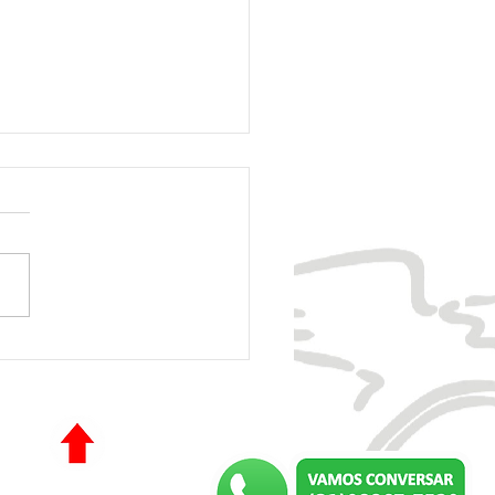
NEIO JOSUÉ DE CASTRO
 - AABB-BH/GM: Elite é
eão da Ouro! Cabuloso
mpeão da Prata!