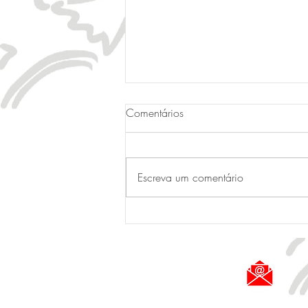
Comentários
Escreva um comentário
TAÇA GUERREIROS 2026 -
DIVISÕES: Chave do Sol é o
campeão da 1ª! Gurreiros é
vice! Camarilla e Tapebuia
conquistam o acesso!