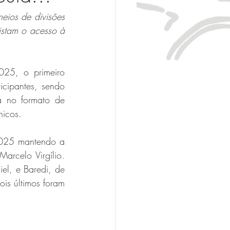
eios de divisões 
istam o acesso à 
25, o primeiro 
cipantes, sendo 
a no formato de 
nicos. 
025 mantendo a 
rcelo Virgílio. 
el, e Baredi, de 
is últimos foram 