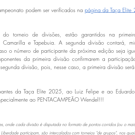
ampeonato podem ser verificados na 
página da Taça Elite
o torneio de divisões, estão garantidos na primeira d
s, Camarilla e Tapebuia. A segunda divisão contará, mi
Caso o número de participante da próxima edição seja igu
onentes da primeira divisão confirmarem a participação
gunda divisão, pois, nesse caso, a primeira divisão será
pantes da Taça Elite 2025, ao Luiz Felipe e ao Eduardo
, especialmente ao PENTACAMPEÃO Wendel!!!
ões, onde cada divisão é disputada no formato de pontos corridos (ou o mais
 Liberdade participam, são intercalados com torneios "de grupos", nos quais