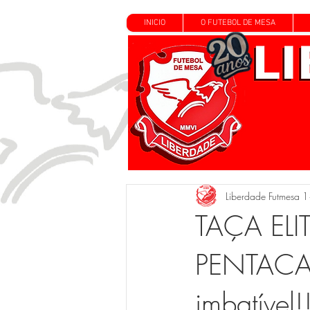
INICIO
O FUTEBOL DE MESA
Liberdade Futmesa 1
TAÇA ELI
PENTACAM
imbatível