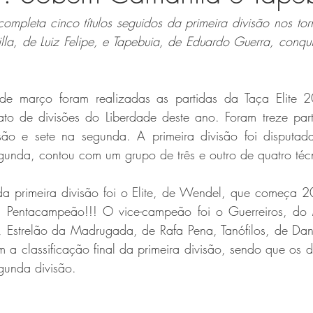
ompleta cinco títulos seguidos da primeira divisão nos torn
la, de Luiz Felipe, e Tapebuia, de Eduardo Guerra, conqu
 março foram realizadas as partidas da Taça Elite 20
o de divisões do Liberdade deste ano. Foram treze parti
isão e sete na segunda. A primeira divisão foi disputad
gunda, contou com um grupo de três e outro de quatro téc
 primeira divisão foi o Elite, de Wendel, que começa 2
Pentacampeão!!! O vice-campeão foi o Guerreiros, do Ma
 Estrelão da Madrugada, de Rafa Pena, Tanófilos, de Dani
 a classificação final da primeira divisão, sendo que os do
gunda divisão.