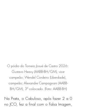
O pódio do Torneio Josué de Castro 2026: 
Gustavo Heavy (AABB-BH/GM), vice-
campeão; Wendel Cordeiro (Liberdade), 
campeão; Alexandre Campagnani (AABB-
BH/GM), 3º colocado. (Foto: AABB-BH)
Na Prata, o Cabuloso, após fazer 2 a 0 
no JCO, fez a final com o Falsa Imagem, 