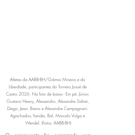
Atletas da AABB-BH/Grêmio Mineiro e do 
Liberdade, participantes do Torneio Josué de 
Castro 2026. Na foto de baixo - Em pé: Júnior, 
Gustavo Heavy, Alessandro, Alexandre Sidnei, 
Diego, Jean, Breno e Alexandre Campagnani. 
Agachados; Vander, Bal, Marcelo Volga e 
Wendel. (Fotos: AABB-BH)
O campeonato foi organizado com 