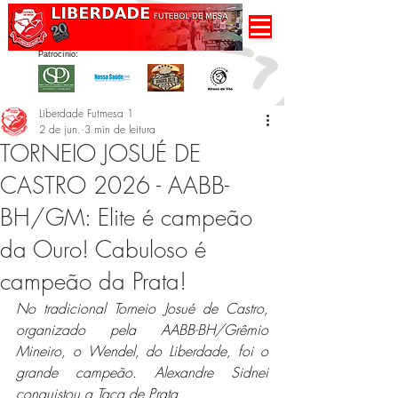
Patrocínio:
Liberdade Futmesa 1
2 de jun.
3 min de leitura
TORNEIO JOSUÉ DE
CASTRO 2026 - AABB-
BH/GM: Elite é campeão
da Ouro! Cabuloso é
campeão da Prata!
No tradicional Torneio Josué de Castro, 
organizado pela AABB-BH/Grêmio 
Mineiro, o Wendel, do Liberdade, foi o 
grande campeão. Alexandre Sidnei 
conquistou a Taça de Prata. 