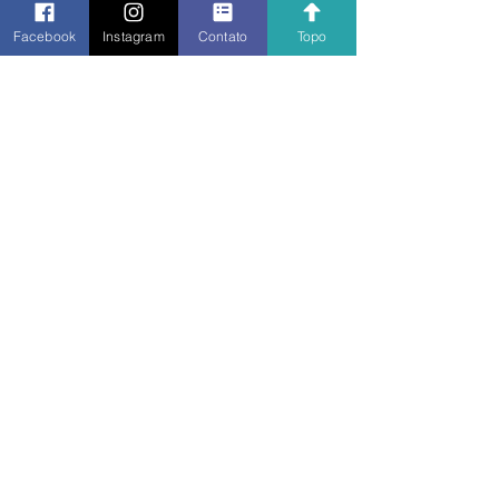
Facebook
Instagram
Contato
Topo
Histórico das edições do Torneio Josué de 
Castro: