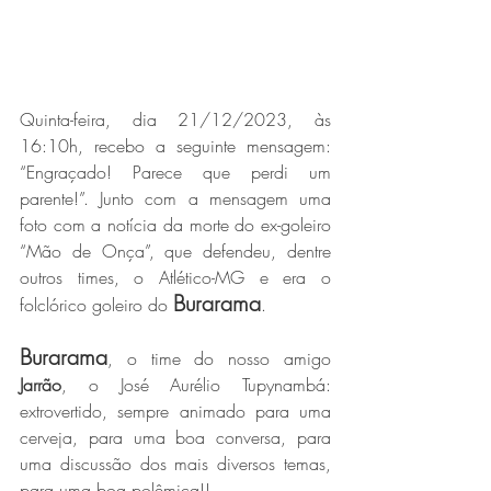
Quinta-feira, dia 21/12/2023, às 
16:10h, recebo a seguinte mensagem: 
“Engraçado! Parece que perdi um 
parente!”. Junto com a mensagem uma 
foto com a notícia da morte do ex-goleiro 
“Mão de Onça”, que defendeu, dentre 
outros times, o Atlético-MG e era o 
Burarama
folclórico goleiro do 
.
Burarama
, o time do nosso amigo 
Jarrão
, o José Aurélio Tupynambá: 
extrovertido, sempre animado para uma 
cerveja, para uma boa conversa, para 
uma discussão dos mais diversos temas, 
para uma boa polêmica!!