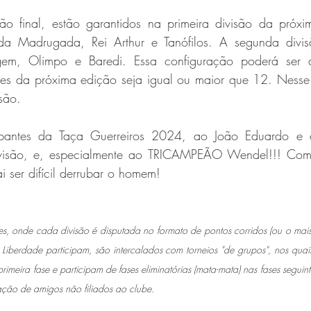
ão final, estão garantidos na primeira divisão da próxima
o da Madrugada, Rei Arthur e Tanófilos. A segunda divi
gem, Olimpo e Baredi. Essa configuração poderá ser a
tes da próxima edição seja igual ou maior que 12. Nesse
são.
ipantes da Taça Guerreiros 2024, ao João Eduardo e a
ivisão, e, especialmente ao TRICAMPEÃO Wendel!!! Como 
ai ser difícil derrubar o homem! 
ões, onde cada divisão é disputada no formato de pontos corridos (ou o mais
 Liberdade participam, são intercalados com torneios "de grupos", nos quais
meira fase e participam de fases eliminatórias (mata-mata) nas fases seguinte
pação de amigos não filiados ao clube.