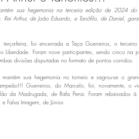
mantém sua hegemonia na terceira edição de 2024 do
. Rei Arthur, de João Eduardo, e Tanófilo, de Daniel, gar
terça-feira, foi encerrada a Taça Guerreiros, o terceir
o Liberdade. Foram nove participantes, sendo cinco na pr
mbas divisões disputadas no formato de pontos corridos. 
, mantém sua hegemonia no torneio e sagrou-se o gra
icampeão!!! Guerreiros, do Marcelo, foi, novamente, o v
relão da Madrugada, de Rafa Pena. Foram rebaixados à s
 e Falsa Imagem, de Júnior.