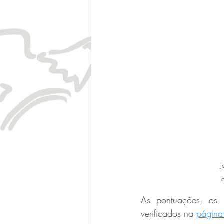
J
As pontuações, os 
verificados na 
página