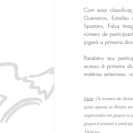
Com essa classificaç
Guerreiros, Estrelã
Spartans, Falsa Ima
número de participan
jogará a primeira divi
Parabéns aos partic
acesso à primeira d
matérias anteriores, v
Nota
: Os torneios de divis
quais apenas os filiados ao
organizados em grupos na pri
grupos é possível a partici
Notícias