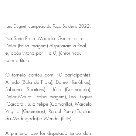
Léo Duguet, campeão da Taça Saideira 2022.
Na Série Prata, Marcelo (Guerreiros) e 
Júnior (Falsa Imagem) disputaram a final 
e, após vitória por 1 a 0, Júnior ficou 
com o título. 
O torneio contou com 10 participantes: 
Alfredo (Bola de Prata), Daniel (Tanófilos), 
Fabiano (Spartans), Hélio (Desmogalo), 
Júnior Moura ( Falsa Imagem), Léo Duguet 
(Carcará), Luiz Felipe (Camarilla), Marcelo 
Virgílio (Guerreiros), Rafael Pena (Estrelão 
da Madrugada) e Wendel (Elite). 
A primeira fase foi disputada tendo dois 