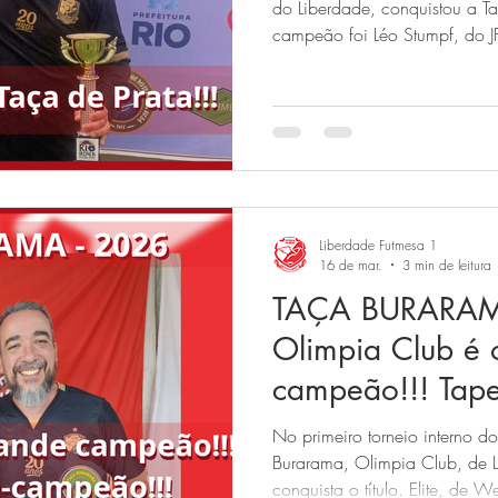
do Liberdade, conquistou a T
campeão foi Léo Stumpf, do JF
(MG).
Liberdade Futmesa 1
16 de mar.
3 min de leitura
TAÇA BURARAM
Olimpia Club é 
campeão!!! Tape
campeão! Elite f
No primeiro torneio interno 
Rei Arthur com 
Burarama, Olimpia Club, de 
conquista o título. Elite, de W