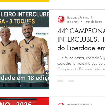
Liberdade Futmesa 1
6 de mai.
4 min de leitura
44º CAMPEONA
INTERCLUBES: 1
do Liberdade em
Luiz Felipe Mafra, Marcelo Vi
Cordeiro formaram a equipe 
Campeonato Brasileiro Intercl
Rio Preto (SP). A equipe dona
grande campeã.
Liberdade Futmesa 1