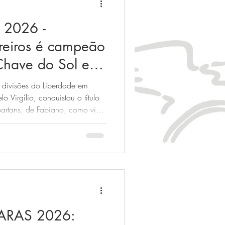
2026 -
reiros é campeão
Chave do Sol e
obem!
e divisões do Liberdade em
 Virgílio, conquistou o título
artans, de Fabiano, como vice-
ave do Sol, de Vinícius, e
agem, de Júnior, conseguiram o acesso à primeirona.
ARAS 2026: