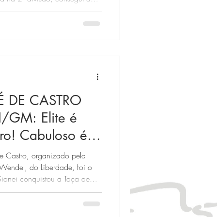
aniel, e Ajax, de Flávio
É DE CASTRO
/GM: Elite é
o! Cabuloso é
ta!
de Castro, organizado pela
endel, do Liberdade, foi o
idnei conquistou a Taça de