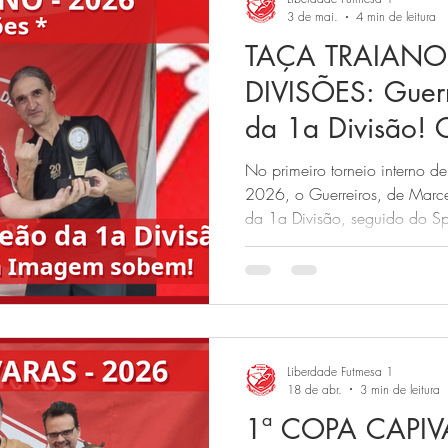
3 de mai.
4 min de leitura
TAÇA TRAIANO 
DIVISÕES: Guer
da 1a Divisão! 
Falsa Imagem s
No primeiro torneio interno d
2026, o Guerreiros, de Marcelo
da 1a Divisão, seguido do Sp
campeão. Pela 2a Divisão, Ch
Falsa Im
Liberdade Futmesa 1
18 de abr.
3 min de leitura
1ª COPA CAPIV