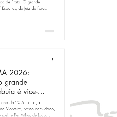
aça de Prata. O grande
 Esportes, de Juiz de Fora
A 2026:
o grande
buia é vice-
ica com a Prata e
do ano de 2026, a Taça
a Bronze!
Léo Monteiro, nosso convidado,
endel, e Rei Arthur, de João