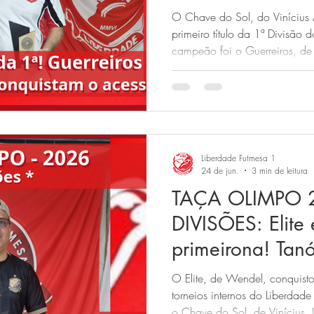
Camarilla e Tap
O Chave do Sol, do Vinícius 
o acesso!
primeiro título da 1ª Divisão
campeão foi o Guerreiros, de 
segundona, Camarilla e Tapeb
colocados e disputarão a pri
Liberdade Futmesa 1
24 de jun.
3 min de leitura
TAÇA OLIMPO 2
DIVISÕES: Elite
primeirona! Tanó
conquistam o ac
O Elite, de Wendel, conquistou
torneios internos do Liberda
o Chave do Sol, de Vinícius. 