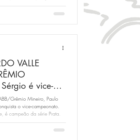
Bronze, respectivamente.
RDO VALLE
RÊMIO
Sérgio é vice-
o!!! Wendel
ABB/Grêmio Mineiro, Paulo
!!!
conquista o vice-campeonato.
, é campeão da série Prata.