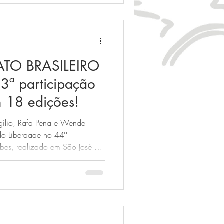
TO BRASILEIRO
3ª participação
 18 edições!
rgílio, Rafa Pena e Wendel
do Liberdade no 44º
ubes, realizado em São José do
 da casa, o América, foi a