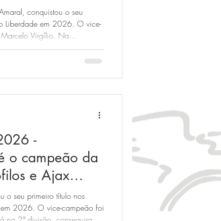
ebuia conquistam
Amaral, conquistou o seu
 do Liberdade em 2026. O vice-
Marcelo Virgílio. Na
uia foram os dois primeiros
meirona na próxima edição.
026 -
 é o campeão da
filos e Ajax
esso!
 o seu primeiro título nos
de em 2026. O vice-campeão foi
Já na 2ª divisão, conseguiram