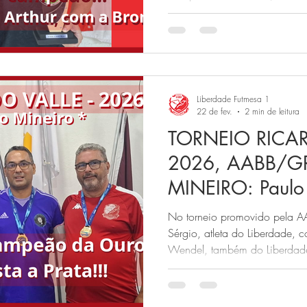
Eduardo, faturam a Prata e a 
Liberdade Futmesa 1
22 de fev.
2 min de leitura
TORNEIO RICA
2026, AABB/G
MINEIRO: Paulo 
campeão da Our
No torneio promovido pela A
conquista a Prata
Sérgio, atleta do Liberdade, 
Wendel, também do Liberdade