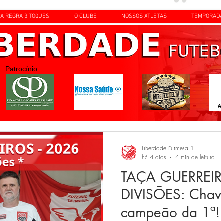
A REGRA 3 TOQUES
O CLUBE
NOSSOS ATLETAS
TEMPORAD
Patrocínio:
Liberdade Futmesa 1
há 4 dias
4 min de leitura
TAÇA GUERREIR
DIVISÕES: Chav
campeão da 1ª! 