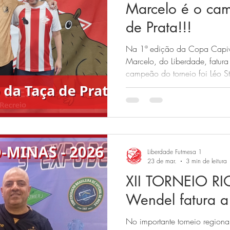
Marcelo é o ca
de Prata!!!
Na 1ª edição da Copa Capiv
Marcelo, do Liberdade, fatur
campeão do torneio foi Léo St
Liberdade Futmesa 1
23 de mar.
3 min de leitura
XII TORNEIO R
Wendel fatura a
No importante torneio region